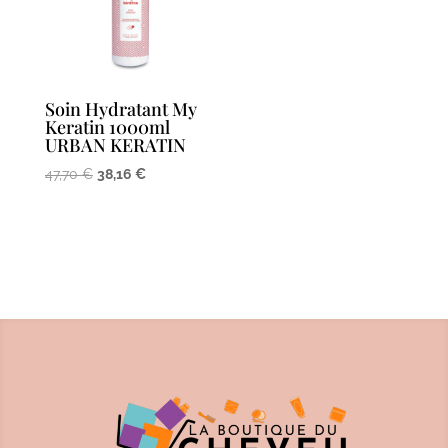
Soin Hydratant My
Keratin 1000ml
URBAN KERATIN
Le
Le
47,70
€
38,16
€
prix
prix
initial
actuel
était :
est :
47,70 €.
38,16 €.