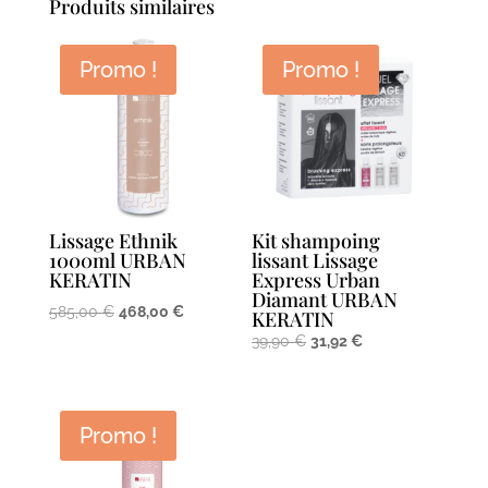
Produits similaires
Promo !
Promo !
Lissage Ethnik
Kit shampoing
1000ml URBAN
lissant Lissage
KERATIN
Express Urban
Diamant URBAN
Le
Le
585,00
€
468,00
€
KERATIN
prix
prix
Le
Le
39,90
€
31,92
€
initial
actuel
prix
prix
était :
est :
initial
actuel
585,00 €.
468,00 €.
était :
est :
Promo !
39,90 €.
31,92 €.