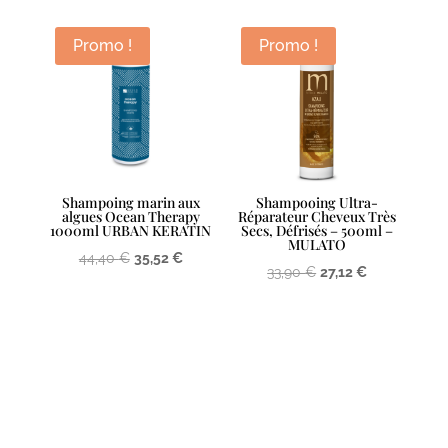
Promo !
Promo !
Shampoing marin aux
Shampooing Ultra-
algues Ocean Therapy
Réparateur Cheveux Très
1000ml URBAN KERATIN
Secs, Défrisés – 500ml –
MULATO
Le
Le
44,40
€
35,52
€
Le
Le
33,90
€
27,12
€
prix
prix
prix
prix
initial
actuel
initial
actuel
était :
est :
était :
est :
44,40 €.
35,52 €.
33,90 €.
27,12 €.