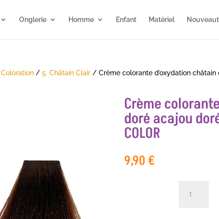
Onglerie
Homme
Enfant
Matériel
Nouveaut
/
Coloration
/
5. Châtain Clair
/ Crème colorante d’oxydation châtain 
Crème colorante
doré acajou dor
COLOR
9,90
€
quantité
de
Crème