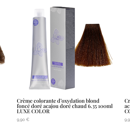
Crème colorante d’oxydation blond
Cr
foncé doré acajou doré chaud 6.35 100ml
ac
LUXE COLOR
C
9,90
€
9,