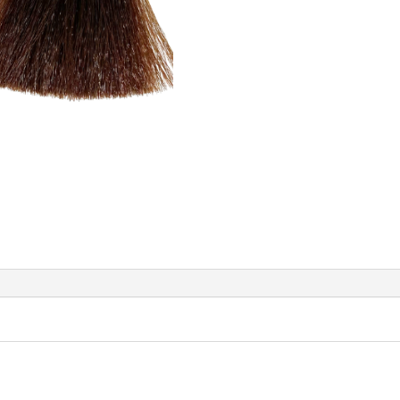
colorante
d'oxydation
châtain
clair
doré
acajou
doré
chaud
5.35
100ml
LUXE
COLOR