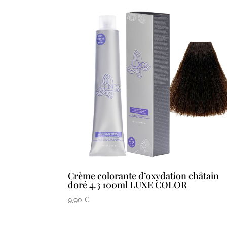
Crème colorante d’oxydation châtain
doré 4.3 100ml LUXE COLOR
9,90
€