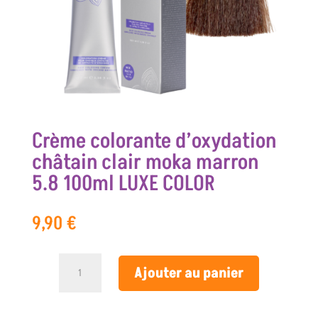
Crème colorante d’oxydation
châtain clair moka marron
5.8 100ml LUXE COLOR
9,90
€
quantité
Ajouter au panier
de
Crème
colorante