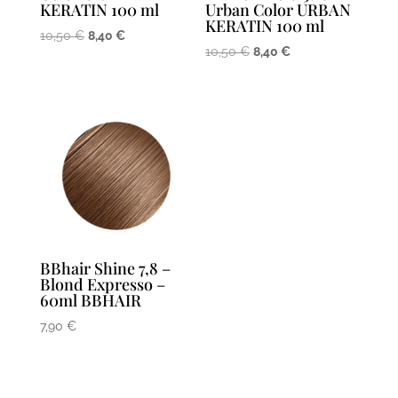
KERATIN 100 ml
Urban Color URBAN
KERATIN 100 ml
Le
Le
10,50
€
8,40
€
Le
Le
10,50
€
8,40
€
prix
prix
prix
prix
initial
actuel
initial
actuel
était :
est :
était :
est :
10,50 €.
8,40 €.
10,50 €.
8,40 €.
BBhair Shine 7,8 –
Blond Expresso –
60ml BBHAIR
7,90
€