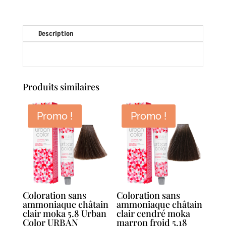
d'oxydation
châtain
clair
Description
moka
marron
5.8
100ml
Produits similaires
LUXE
COLOR
Promo !
Promo !
Coloration sans
Coloration sans
ammoniaque châtain
ammoniaque châtain
clair moka 5.8 Urban
clair cendré moka
Color URBAN
marron froid 5.18