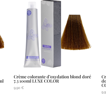
Crème colorante d’oxydation blond doré
Cr
ml
7.3 100ml LUXE COLOR
do
C
9,90
€
9,