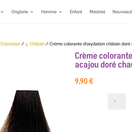
Onglerie
Homme
Enfant
Matériel
Nouveaut
/
Coloration
/
4. Châtain
/ Crème colorante d’oxydation châtain dor
Crème colorante
acajou doré cha
9,90
€
quantité
de
Crème
colorante
d'oxydation
châtain