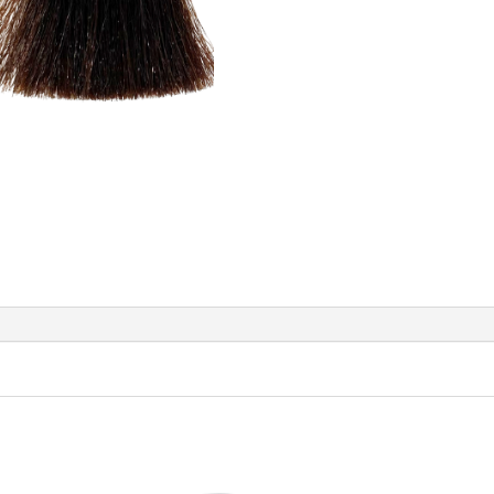
doré
acajou
doré
chaud
4.35
100ml
LUXE
COLOR