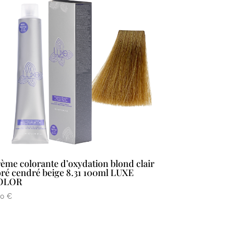
ème colorante d’oxydation blond clair
ré cendré beige 8.31 100ml LUXE
OLOR
90
€