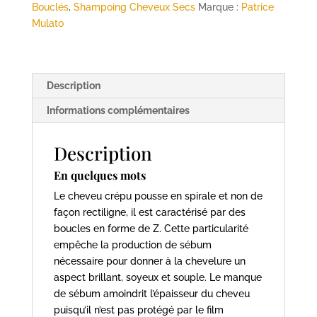
-
Bouclés
,
Shampoing Cheveux Secs
Marque :
Patrice
200ml
Mulato
-
MULATO
Description
Informations complémentaires
Description
En quelques mots
Le cheveu crépu pousse en spirale et non de
façon rectiligne, il est caractérisé par des
boucles en forme de Z. Cette particularité
empêche la production de sébum
nécessaire pour donner à la chevelure un
aspect brillant, soyeux et souple. Le manque
de sébum amoindrit l’épaisseur du cheveu
puisqu’il n’est pas protégé par le film