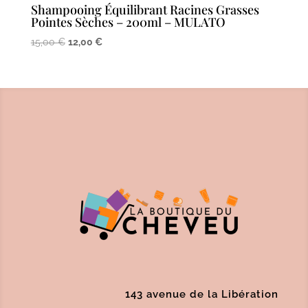
Shampooing Équilibrant Racines Grasses
Pointes Sèches – 200ml – MULATO
Le
Le
15,00
€
12,00
€
prix
prix
initial
actuel
était :
est :
15,00 €.
12,00 €.
143 avenue de la Libération