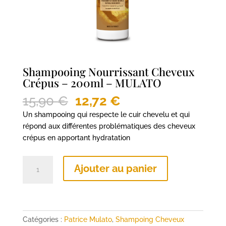
Shampooing Nourrissant Cheveux
Crépus – 200ml – MULATO
Le
Le
15,90
€
12,72
€
prix
prix
Un shampooing qui respecte le cuir chevelu et qui
initial
actuel
répond aux différentes problématiques des cheveux
était :
est :
crépus en apportant hydratation
15,90 €.
12,72 €.
quantité
Ajouter au panier
de
Shampooing
Nourrissant
Cheveux
Crépus
Catégories :
Patrice Mulato
,
Shampoing Cheveux