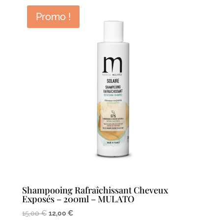
Promo !
Shampooing Rafraîchissant Cheveux
Exposés – 200ml – MULATO
Le
Le
15,00
€
12,00
€