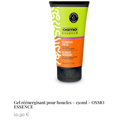
Gel réénergisant pour boucles – 150ml – OSMO
ESSENCE
10,90
€