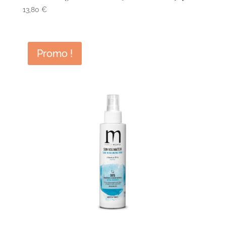
13,80
€
Promo !