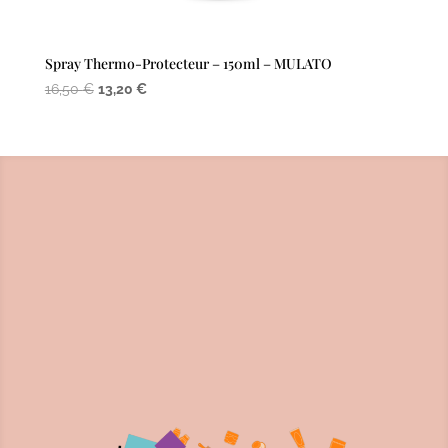
Spray Thermo-Protecteur – 150ml – MULATO
Le
Le
16,50
€
13,20
€
prix
prix
initial
actuel
était :
est :
16,50 €.
13,20 €.