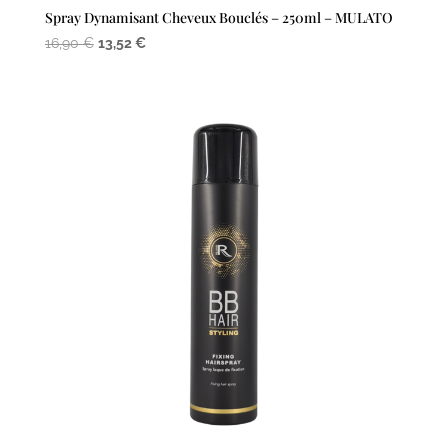
Spray Dynamisant Cheveux Bouclés – 250ml – MULATO
Le
Le
16,90
€
13,52
€
prix
prix
initial
actuel
était :
est :
16,90 €.
13,52 €.