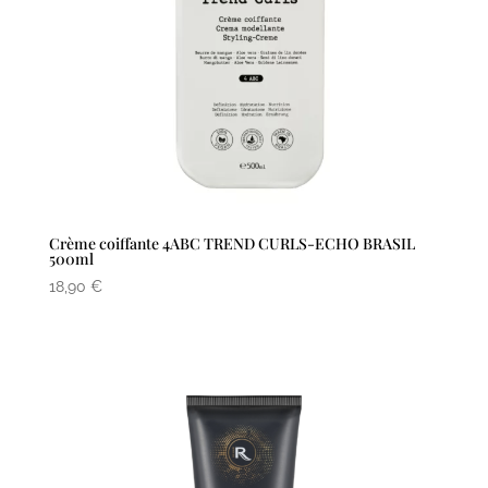
Crème coiffante 4ABC TREND CURLS-ECHO BRASIL
500ml
18,90
€