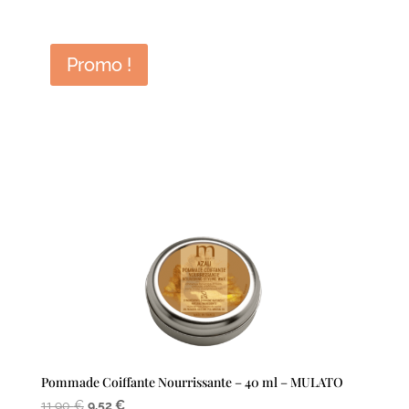
Promo !
Pommade Coiffante Nourrissante – 40 ml – MULATO
Le
Le
11,90
€
9,52
€