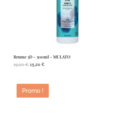
Brume 3D – 300ml – MULATO
Le
Le
19,00
€
15,20
€
prix
prix
initial
actuel
était :
est :
Promo !
19,00 €.
15,20 €.