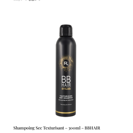
prix
prix
initial
actuel
était :
est :
11,90 €.
9,52 €.
Shampoing Sec Texturisant – 300ml – BBHAIR