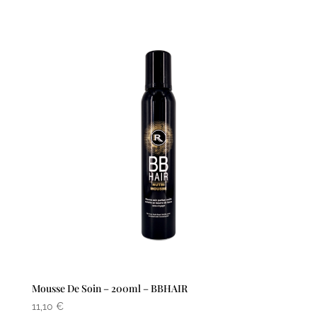
initial
actuel
était :
est :
18,90 €.
15,12 €.
Mousse De Soin – 200ml – BBHAIR
11,10
€