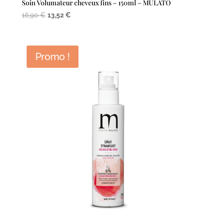
Soin Volumateur cheveux fins – 150ml – MULATO
Le
Le
16,90
€
13,52
€
prix
prix
initial
actuel
était :
est :
Promo !
16,90 €.
13,52 €.