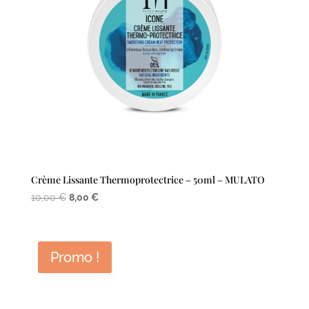
Crème Lissante Thermoprotectrice – 50ml – MULATO
Le
Le
10,00
€
8,00
€
prix
prix
initial
actuel
était :
est :
Promo !
10,00 €.
8,00 €.