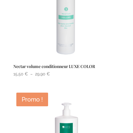
Nectar volume conditionneur LUXE COLOR
Plage
15,50
€
–
29,90
€
de
prix :
15,50 €
Promo !
à
29,90 €