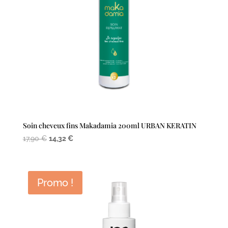
Soin cheveux fins Makadamia 200ml URBAN KERATIN
Le
Le
17,90
€
14,32
€
prix
prix
initial
actuel
était :
est :
Promo !
17,90 €.
14,32 €.