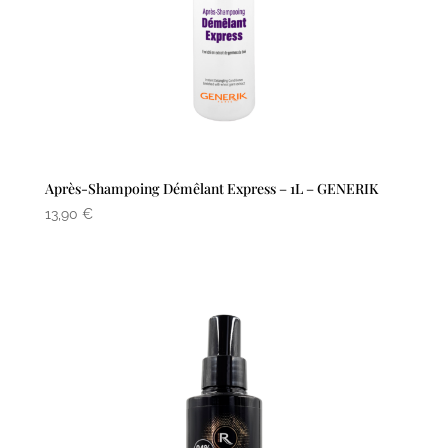
Après-Shampoing Démêlant Express – 1L – GENERIK
13,90
€