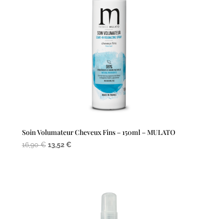
Soin Volumateur Cheveux Fins – 150ml – MULATO
Le
Le
16,90
€
13,52
€
prix
prix
initial
actuel
était :
est :
16,90 €.
13,52 €.