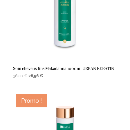
Soin cheveux fins Makadamia 1000ml URBAN KERATIN
Le
Le
36,20
€
28,96
€
prix
prix
initial
actuel
était :
est :
Promo !
36,20 €.
28,96 €.