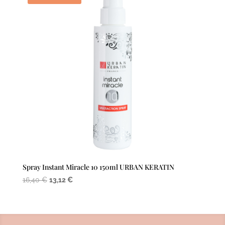
Spray Instant Miracle 10 150ml URBAN KERATIN
Le
Le
16,40
€
13,12
€
prix
prix
initial
actuel
était :
est :