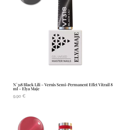
N°318 Black Lili – Vernis Semi-Permanent Effet Vitrail 8
ml – Elya Maje
9,90
€