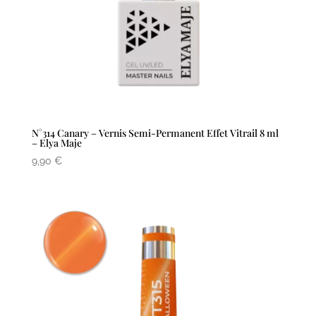
N°314 Canary – Vernis Semi-Permanent Effet Vitrail 8 ml
– Elya Maje
9,90
€