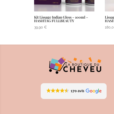
Kit Lissage Indian Gloss – 100ml –
Lissa
HASHTAG FULLBEAUTY
HASH
39,90
€
180,
170 avis