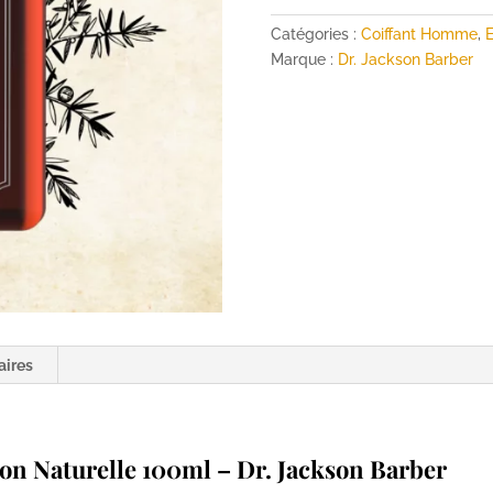
Crème
Définition
Catégories :
Coiffant Homme
,
E
Naturelle
Marque :
Dr. Jackson Barber
100ml
-
Dr.
Jackson
Barber
aires
ion Naturelle 100ml
– Dr. Jackson Barber