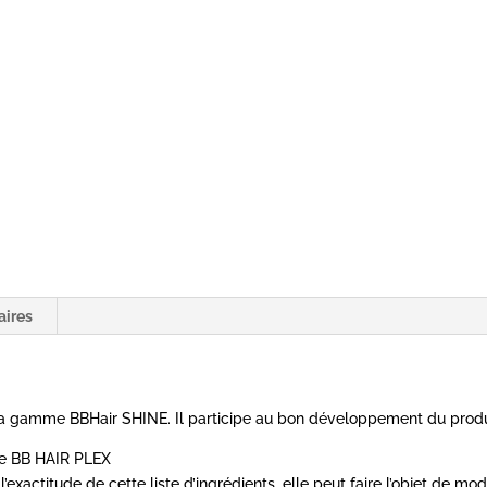
BBHAIR
aires
de la gamme BBHair SHINE. Il participe au bon développement du produ
mme BB HAIR PLEX
’exactitude de cette liste d’ingrédients, elle peut faire l’objet de mod