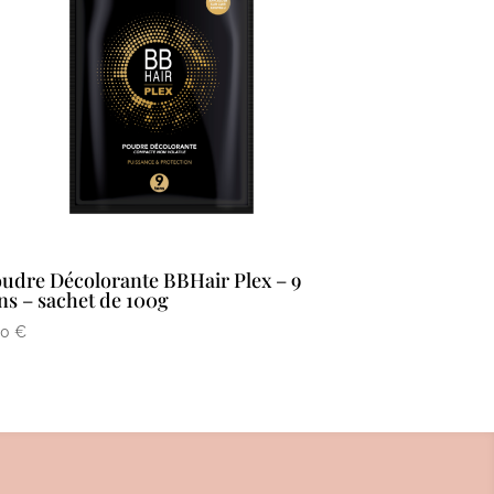
udre Décolorante BBHair Plex – 9
ns – sachet de 100g
50
€