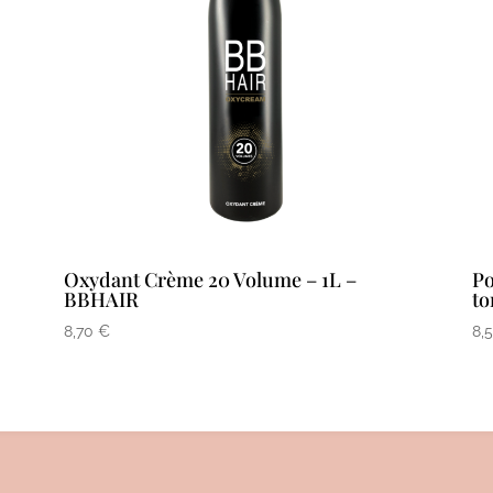
Oxydant Crème 20 Volume – 1L –
Po
BBHAIR
to
8,70
€
8,