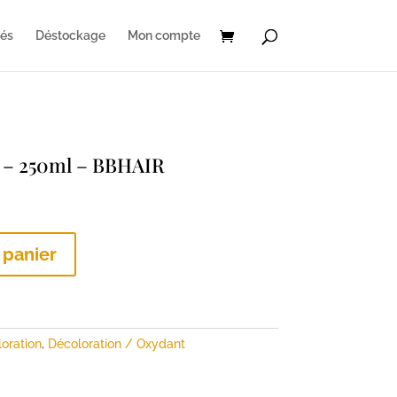
és
Déstockage
Mon compte
e – 250ml – BBHAIR
 panier
oration
,
Décoloration / Oxydant