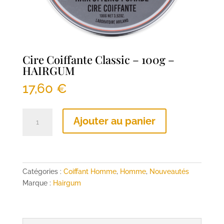
Cire Coiffante Classic – 100g –
HAIRGUM
17,60
€
quantité
Ajouter au panier
de
Cire
Coiffante
Classic
-
Catégories :
Coiffant Homme
,
Homme
,
Nouveautés
100g
Marque :
Hairgum
-
HAIRGUM