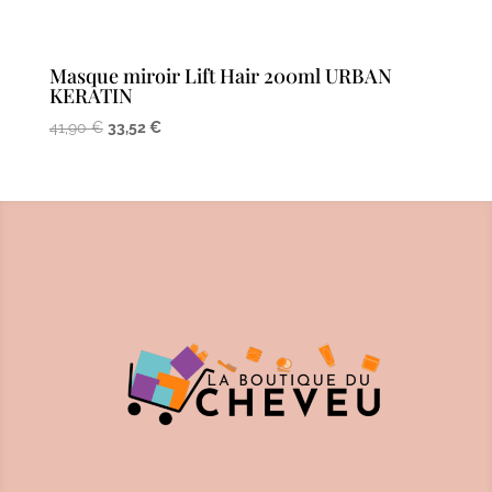
Masque miroir Lift Hair 200ml URBAN
KERATIN
Le
Le
41,90
€
33,52
€
prix
prix
initial
actuel
était :
est :
41,90 €.
33,52 €.