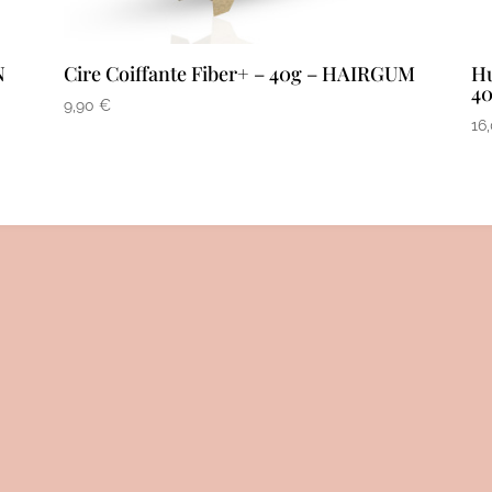
N
Cire Coiffante Fiber+ – 40g – HAIRGUM
Hu
4
9,90
€
16