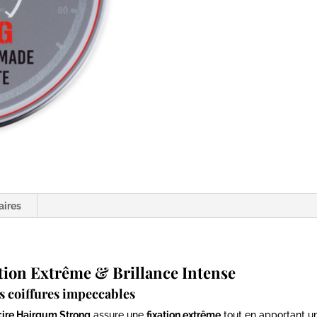
HAIRGUM
aires
tion Extrême & Brillance Intense
s coiffures impeccables
cire Hairgum Strong
assure une
fixation extrême
tout en apportant u