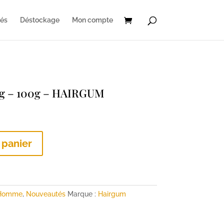
és
Déstockage
Mon compte
ong – 100g – HAIRGUM
 panier
Homme
,
Nouveautés
Marque :
Hairgum