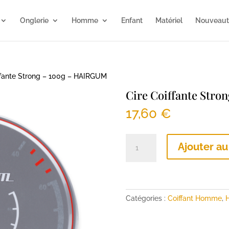
Onglerie
Homme
Enfant
Matériel
Nouveaut
ffante Strong – 100g – HAIRGUM
Cire Coiffante Str
17,60
€
quantité
Ajouter au
de
Cire
Coiffante
Strong
-
Catégories :
Coiffant Homme
,
100g
-