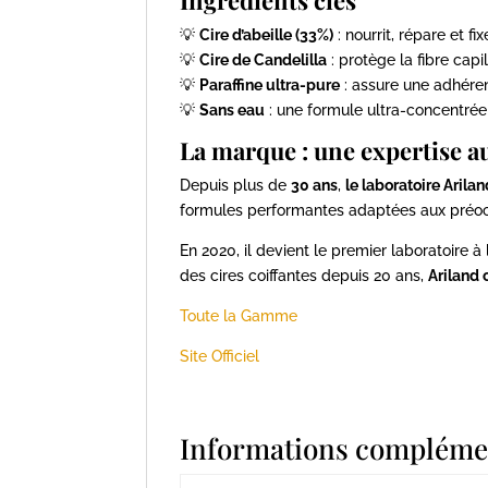
Ingrédients clés
💡
Cire d’abeille (33%)
: nourrit, répare et fi
💡
Cire de Candelilla
: protège la fibre capi
💡
Paraffine ultra-pure
: assure une adhéren
💡
Sans eau
: une formule ultra-concentrée
La marque : une expertise 
Depuis plus de
30 ans
,
le laboratoire Arila
formules performantes adaptées aux préoccu
En 2020, il devient le premier laboratoire 
des cires coiffantes depuis 20 ans,
Ariland 
Toute la Gamme
Site Officiel
Informations compléme