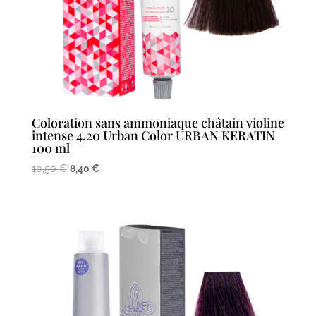
Coloration sans ammoniaque châtain violine
intense 4.20 Urban Color URBAN KERATIN
100 ml
Le
Le
10,50
€
8,40
€
prix
prix
initial
actuel
était :
est :
10,50 €.
8,40 €.