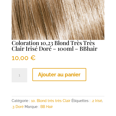
Coloration 10,23 Blond Très Très
Clair Irisé Doré – 100ml – BBhair
10,00
€
quantité
Ajouter au panier
de
Coloration
10,23
Blond
Très
Catégorie :
10. Blond très très Clair
Étiquettes :
.2 Irisé
,
Très
.3 Doré
Marque :
BB Hair
Clair