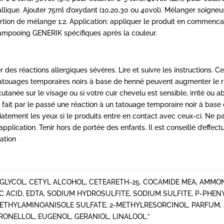
ique. Ajouter 75ml d’oxydant (10,20,30 ou 40vol). Mélanger soigneu
ortion de mélange 1:2. Application: appliquer le produit en commenc
shampooing GENERIK spécifiques après la couleur.
des réactions allergiques sévères. Lire et suivre les instructions. Ce 
atouages temporaires noirs à base de henné peuvent augmenter le ri
tanée sur le visage ou si votre cuir chevelu est sensible, irrité ou a
 fait par le passé une réaction à un tatouage temporaire noir à base
atement les yeux si le produits entre en contact avec ceux-ci. Ne pa
application. Tenir hors de portée des enfants. Il est conseillé d’effec
sation
GLYCOL, CETYL ALCOHOL, CETEARETH-25, COCAMIDE MEA, AMMON
IC ACID, EDTA, SODIUM HYDROSULFITE, SODIUM SULFITE, P-PHE
THYLAMINOANISOLE SULFATE, 2-METHYLRESORCINOL, PARFUM, 
ONELLOL, EUGENOL, GERANIOL, LINALOOL.”