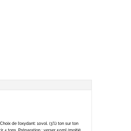
Choix de l’oxydant: 10vol. (3%) ton sur ton
rcir 4 tons. Préparation : verser 50ml (moitié