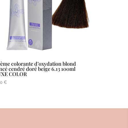
ème colorante d’oxydation blond
ncé cendré doré beige 6.13 100ml
UXE COLOR
90
€