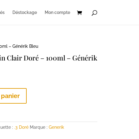
és
Déstockage
Mon compte
00ml – Générik Bleu
in Clair Doré – 100ml – Générik
 panier
quette :
.3 Doré
Marque :
Generik