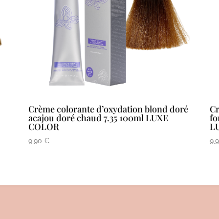
Crème colorante d’oxydation blond doré
Cr
acajou doré chaud 7.35 100ml LUXE
fo
COLOR
L
9,90
€
9,