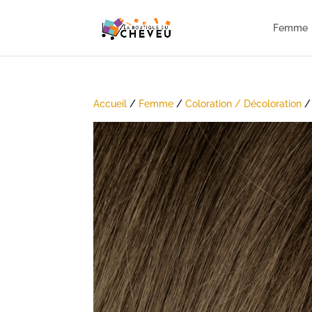
Femme
Accueil
/
Femme
/
Coloration / Décoloration