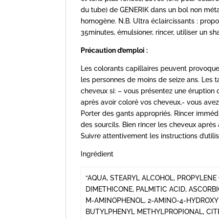
du tube) de GENERIK dans un bol non métall
homogène. N.B. Ultra éclaircissants : prop
35minutes, émulsioner, rincer, utiliser un 
Précaution d’emploi :
Les colorants capillaires peuvent provoquer 
les personnes de moins de seize ans. Les t
cheveux si: – vous présentez une éruption cu
après avoir coloré vos cheveux,- vous avez
Porter des gants appropriés. Rincer immédi
des sourcils. Bien rincer les cheveux après 
Suivre attentivement les instructions d’utili
Ingrédient
“AQUA, STEARYL ALCOHOL, PROPYLENE 
DIMETHICONE, PALMITIC ACID, ASCORB
M-AMINOPHENOL, 2-AMINO-4-HYDROXYE
BUTYLPHENYL METHYLPROPIONAL, CITR