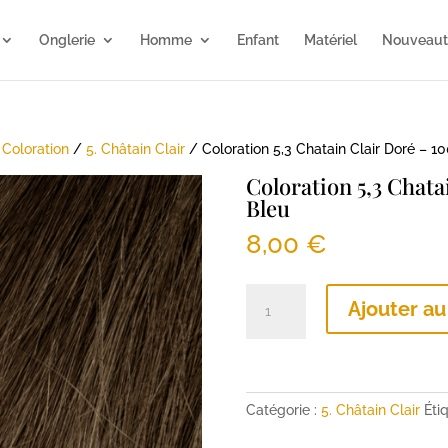
Onglerie
Homme
Enfant
Matériel
Nouveaut
/
Coloration
/
5. Châtain Clair
/ Coloration 5,3 Chatain Clair Doré – 1
Coloration 5,3 Chata
Bleu
8,00
€
quantité
Ajouter au
de
Coloration
5,3
Chatain
Clair
Catégorie :
5. Châtain Clair
Éti
Doré