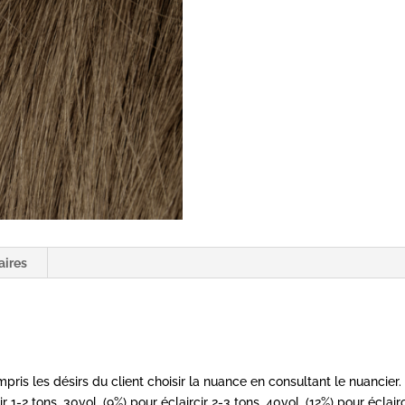
-
100ml
-
Générik
Bleu
aires
ris les désirs du client choisir la nuance en consultant le nuancier. 
r 1-2 tons, 30vol. (9%) pour éclaircir 2-3 tons, 40vol. (12%) pour éclai