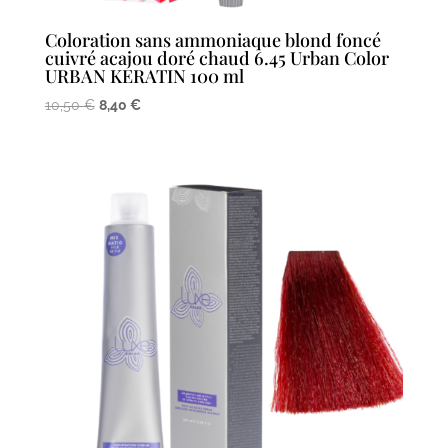
Coloration sans ammoniaque blond foncé
cuivré acajou doré chaud 6.45 Urban Color
URBAN KERATIN 100 ml
Le
Le
10,50
€
8,40
€
prix
prix
initial
actuel
était :
est :
10,50 €.
8,40 €.