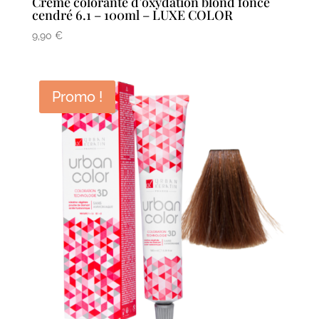
Crème colorante d’oxydation blond foncé
cendré 6.1 – 100ml – LUXE COLOR
9,90
€
Promo !