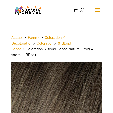
Accueil
/
Femme
/
Coloration /
Décoloration
/
Coloration
/
6. Blond
Foncé
/ Coloration 6 Blond Foncé Naturel Froid –
100ml – BBhair