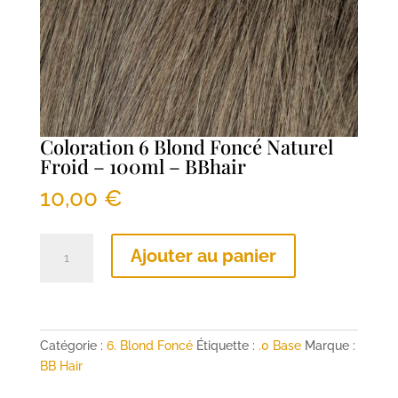
Coloration 6 Blond Foncé Naturel
Froid – 100ml – BBhair
10,00
€
quantité
Ajouter au panier
de
Coloration
6
Blond
Foncé
Catégorie :
6. Blond Foncé
Étiquette :
.0 Base
Marque :
Naturel
BB Hair
Froid