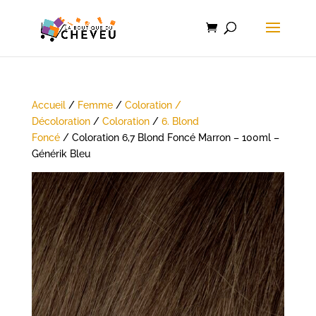
Accueil
/
Femme
/
Coloration /
Décoloration
/
Coloration
/
6. Blond
Foncé
/ Coloration 6,7 Blond Foncé Marron – 100ml –
Générik Bleu