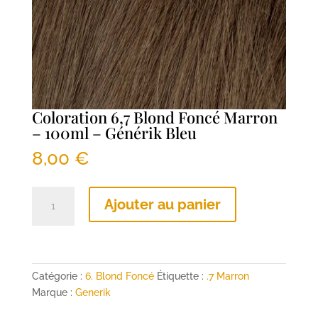
Coloration 6,7 Blond Foncé Marron
– 100ml – Générik Bleu
8,00
€
quantité
Ajouter au panier
de
Coloration
6,7
Blond
Foncé
Catégorie :
6. Blond Foncé
Étiquette :
.7 Marron
Marron
Marque :
Generik
-