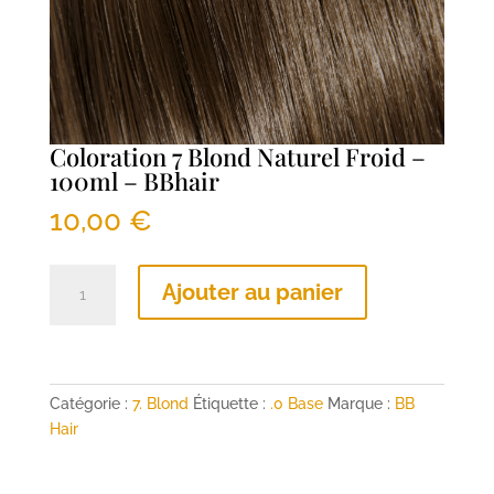
Coloration 7 Blond Naturel Froid –
100ml – BBhair
10,00
€
quantité
Ajouter au panier
de
Coloration
7
Blond
Naturel
Catégorie :
7. Blond
Étiquette :
.0 Base
Marque :
BB
Froid
Hair
-
100ml