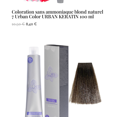
Coloration sans ammoniaque blond naturel
7 Urban Color URBAN KERATIN 100 ml
Le
Le
10,50
€
8,40
€
prix
prix
initial
actuel
était :
est :
10,50 €.
8,40 €.