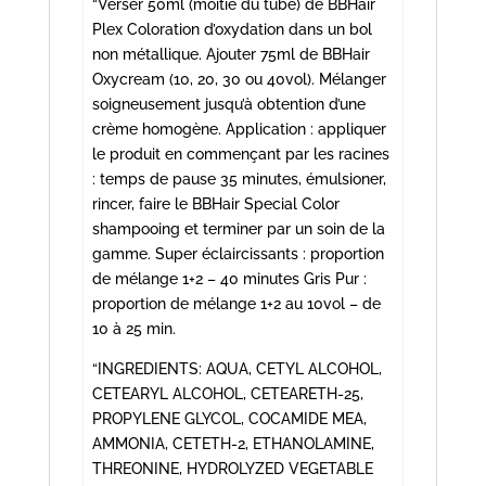
“Verser 50ml (moitié du tube) de BBHair
Plex Coloration d’oxydation dans un bol
non métallique. Ajouter 75ml de BBHair
Oxycream (10, 20, 30 ou 40vol). Mélanger
soigneusement jusqu’à obtention d’une
crème homogène. Application : appliquer
le produit en commençant par les racines
: temps de pause 35 minutes, émulsioner,
rincer, faire le BBHair Special Color
shampooing et terminer par un soin de la
gamme. Super éclaircissants : proportion
de mélange 1+2 – 40 minutes Gris Pur :
proportion de mélange 1+2 au 10vol – de
10 à 25 min.
“INGREDIENTS: AQUA, CETYL ALCOHOL,
CETEARYL ALCOHOL, CETEARETH-25,
PROPYLENE GLYCOL, COCAMIDE MEA,
AMMONIA, CETETH-2, ETHANOLAMINE,
THREONINE, HYDROLYZED VEGETABLE