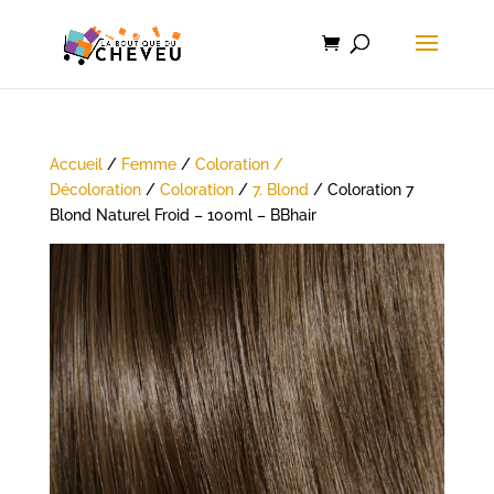
Accueil
/
Femme
/
Coloration /
Décoloration
/
Coloration
/
7. Blond
/ Coloration 7
Blond Naturel Froid – 100ml – BBhair