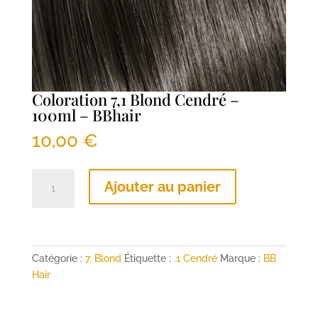
Coloration 7,1 Blond Cendré –
100ml – BBhair
10,00
€
quantité
Ajouter au panier
de
Coloration
7,1
Blond
Cendré
Catégorie :
7. Blond
Étiquette :
.1 Cendré
Marque :
BB
-
Hair
100ml
-