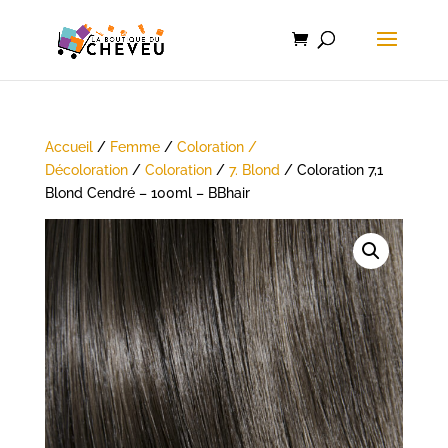
Accueil
/
Femme
/
Coloration /
Décoloration
/
Coloration
/
7. Blond
/ Coloration 7,1
Blond Cendré – 100ml – BBhair