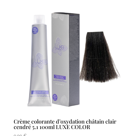
Crème colorante d’oxydation châtain clair
cendré 5.1 100ml LUXE COLOR
9,90
€