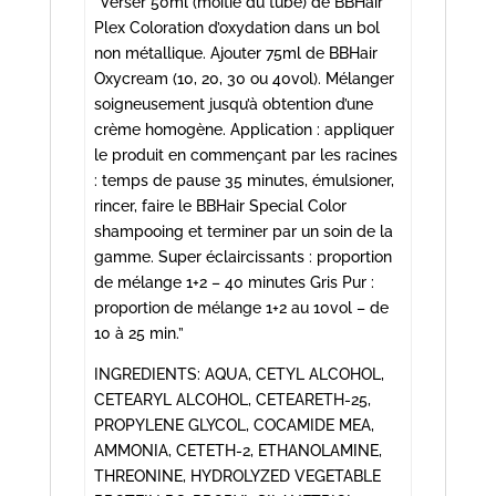
“Verser 50ml (moitié du tube) de BBHair
Plex Coloration d’oxydation dans un bol
non métallique. Ajouter 75ml de BBHair
Oxycream (10, 20, 30 ou 40vol). Mélanger
soigneusement jusqu’à obtention d’une
crème homogène. Application : appliquer
le produit en commençant par les racines
: temps de pause 35 minutes, émulsioner,
rincer, faire le BBHair Special Color
shampooing et terminer par un soin de la
gamme. Super éclaircissants : proportion
de mélange 1+2 – 40 minutes Gris Pur :
proportion de mélange 1+2 au 10vol – de
10 à 25 min.”
INGREDIENTS: AQUA, CETYL ALCOHOL,
CETEARYL ALCOHOL, CETEARETH-25,
PROPYLENE GLYCOL, COCAMIDE MEA,
AMMONIA, CETETH-2, ETHANOLAMINE,
THREONINE, HYDROLYZED VEGETABLE