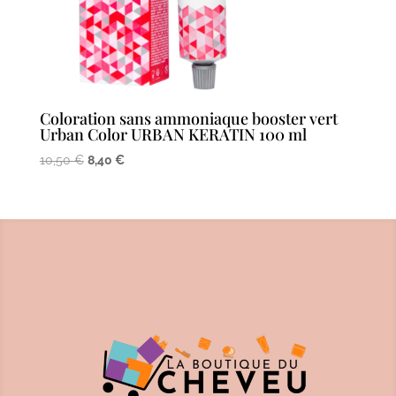
Coloration sans ammoniaque booster vert
Urban Color URBAN KERATIN 100 ml
Le
Le
10,50
€
8,40
€
prix
prix
initial
actuel
était :
est :
10,50 €.
8,40 €.