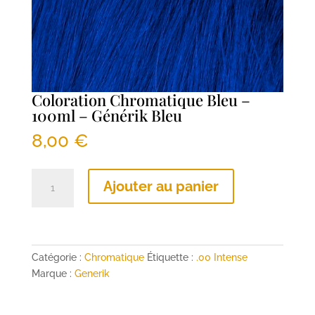
Coloration Chromatique Bleu –
100ml – Générik Bleu
8,00
€
quantité
Ajouter au panier
de
Coloration
Chromatique
Bleu
-
Catégorie :
Chromatique
Étiquette :
.00 Intense
100ml
Marque :
Generik
-
Générik