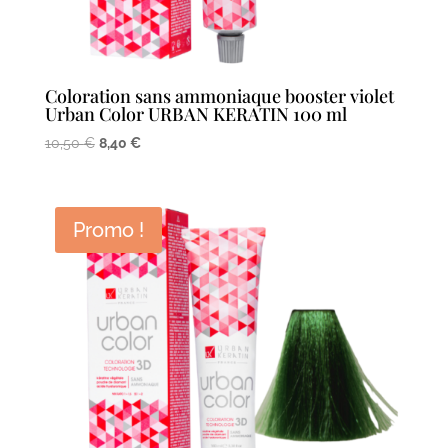
Coloration sans ammoniaque booster violet
Urban Color URBAN KERATIN 100 ml
Le
Le
10,50
€
8,40
€
prix
prix
initial
actuel
était :
est :
Promo !
10,50 €.
8,40 €.