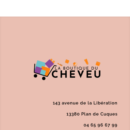
prix
prix
initial
actuel
était :
est :
10,50 €.
8,40 €.
143 avenue de la Libération
13380 Plan de Cuques
04 65 96 67 99