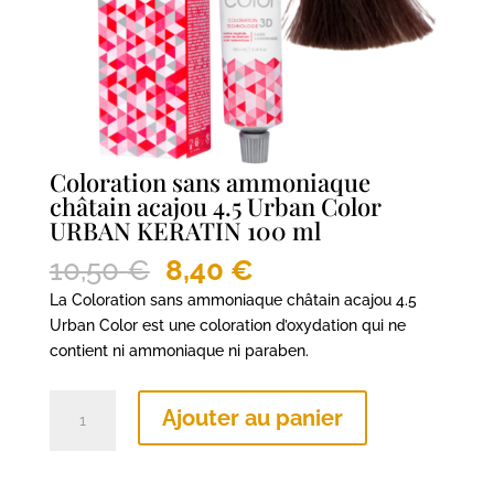
Coloration sans ammoniaque
châtain acajou 4.5 Urban Color
URBAN KERATIN 100 ml
Le
Le
10,50
€
8,40
€
prix
prix
La Coloration sans ammoniaque châtain acajou 4.5
initial
actuel
Urban Color est une coloration d’oxydation qui ne
était :
est :
contient ni ammoniaque ni paraben.
10,50 €.
8,40 €.
quantité
Ajouter au panier
de
Coloration
sans