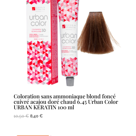
Coloration sans ammoniaque blond foncé
cuivré acajou doré chaud 6.45 Urban Color
URBAN KERATIN 100 ml
Le
Le
10,50
€
8,40
€
prix
prix
initial
actuel