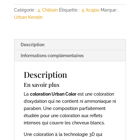
ammoniaque
châtain
Catégorie :
4. Châtain
Étiquette :
.5 Acajou
Marque :
acajou
Urban Keratin
4.5
Urban
Color
Description
URBAN
KERATIN
Informations complémentaires
100
ml
Description
En savoir plus
La
coloration Urban Color
est une coloration
d’oxydation qui ne contient ni ammoniaque ni
paraben. Une composition parfaitement
étudiée pour une coloration aux reflets
intenses qui couvre les cheveux blancs.
Une coloration à la technologie 3D qui