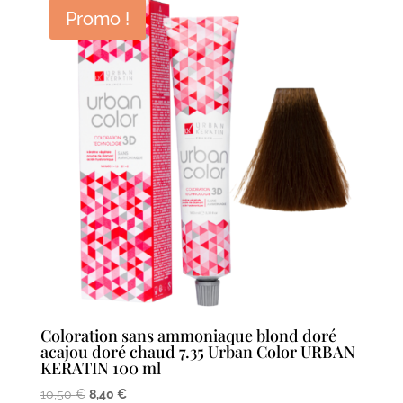
était :
est :
Promo !
10,50 €.
8,40 €.
Coloration sans ammoniaque blond doré
acajou doré chaud 7.35 Urban Color URBAN
KERATIN 100 ml
Le
Le
10,50
€
8,40
€