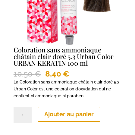
Coloration sans ammoniaque
châtain clair doré 5.3 Urban Color
URBAN KERATIN 100 ml
Le
Le
10,50
€
8,40
€
prix
prix
La Coloration sans ammoniaque châtain clair doré 5.3
initial
actuel
Urban Color est une coloration d’oxydation qui ne
était :
est :
contient ni ammoniaque ni paraben.
10,50 €.
8,40 €.
quantité
Ajouter au panier
de
Coloration
sans