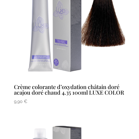
Crème colorante d’oxydation châtain doré
acajou doré chaud 4.35 100ml LUXE COLOR
9,90
€