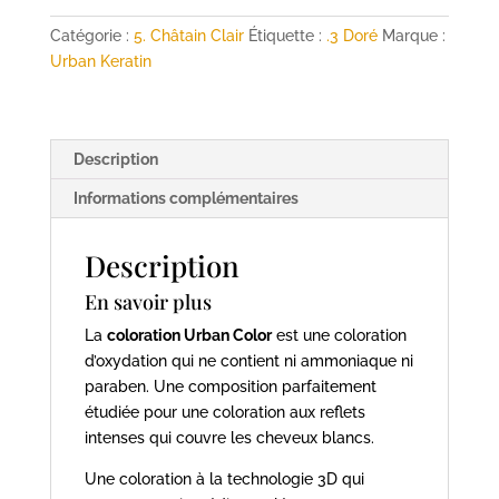
ammoniaque
châtain
Catégorie :
5. Châtain Clair
Étiquette :
.3 Doré
Marque :
clair
Urban Keratin
doré
5.3
Urban
Description
Color
URBAN
Informations complémentaires
KERATIN
100
Description
ml
En savoir plus
La
coloration Urban Color
est une coloration
d’oxydation qui ne contient ni ammoniaque ni
paraben. Une composition parfaitement
étudiée pour une coloration aux reflets
intenses qui couvre les cheveux blancs.
Une coloration à la technologie 3D qui