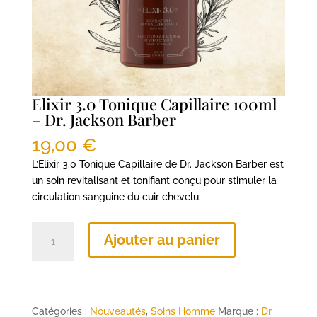
Elixir 3.0 Tonique Capillaire 100ml
– Dr. Jackson Barber
19,00
€
L’Elixir 3.0 Tonique Capillaire de Dr. Jackson Barber est
un soin revitalisant et tonifiant conçu pour stimuler la
circulation sanguine du cuir chevelu.
quantité
Ajouter au panier
de
Elixir
3.0
Tonique
Capillaire
Catégories :
Nouveautés
,
Soins Homme
Marque :
Dr.