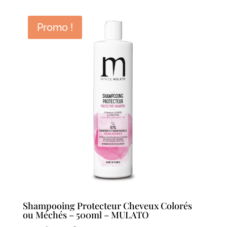
initial
actuel
était :
est :
Promo !
30,00 €.
24,00 €.
Shampooing Protecteur Cheveux Colorés
ou Méchés – 500ml – MULATO