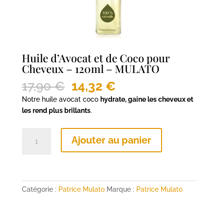
Huile d’Avocat et de Coco pour
Cheveux – 120ml – MULATO
Le
Le
17,90
€
14,32
€
prix
prix
Notre huile avocat coco
hydrate, gaine les cheveux et
initial
actuel
les rend plus brillants
.
était :
est :
17,90 €.
14,32 €.
quantité
Ajouter au panier
de
Huile
d’Avocat
et
de
Catégorie :
Patrice Mulato
Marque :
Patrice Mulato
Coco
pour