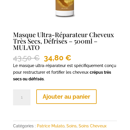
Masque Ultra-Réparateur Cheveux
Très Secs, Défrisés – 500ml –
MULATO
Le
Le
43,50
€
34,80
€
prix
prix
Le masque ultra-réparateur est spécifiquement conçu
initial
actuel
pour restructurer et fortifier les cheveux
crépus très
était :
est :
secs ou défrisés
.
43,50 €.
34,80 €.
quantité
Ajouter au panier
de
Masque
Ultra-
Réparateur
Cheveux
Catégories :
Patrice Mulato
,
Soins
,
Soins Cheveux