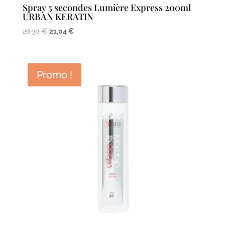
Spray 5 secondes Lumière Express 200ml
URBAN KERATIN
Le
Le
26,30
€
21,04
€
prix
prix
initial
actuel
était :
est :
Promo !
26,30 €.
21,04 €.