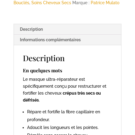
Très
Bouclés
,
Soins Cheveux Secs
Marque :
Patrice Mulato
Secs,
Défrisés
-
Description
500ml
-
Informations complémentaires
MULATO
Description
En quelques mots
Le masque ultra-réparateur est
spécifiquement conçu pour restructurer et
fortifier les cheveux
crépus très secs ou
défrisés
.
Répare et fortifie la fibre capillaire en
profondeur.
Adoucit les longueurs et les pointes.