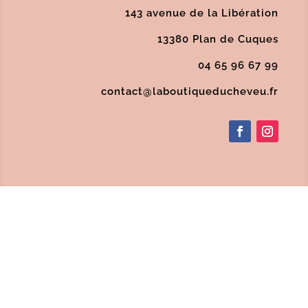
143 avenue de la Libération
13380 Plan de Cuques
04 65 96 67 99
contact@laboutiqueducheveu.fr
Politique de confidentialité
/
Conditions
Générales de Vente
/
Mentions Légales
/
SAV