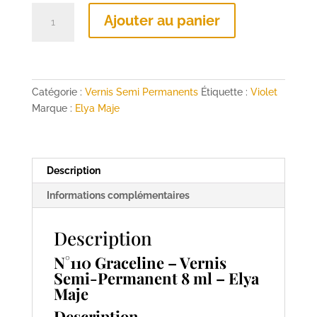
quantité
Ajouter au panier
de
N°110
Graceline
–
Vernis
Catégorie :
Vernis Semi Permanents
Étiquette :
Violet
Semi-
Marque :
Elya Maje
Permanent
8
ml
Description
–
Elya
Informations complémentaires
Maje
Description
N°110 Graceline – Vernis
Semi-Permanent 8 ml – Elya
Maje
Description