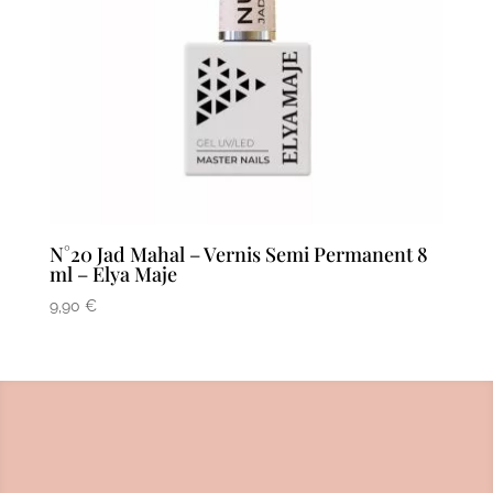
N°20 Jad Mahal – Vernis Semi Permanent 8
ml – Elya Maje
9,90
€