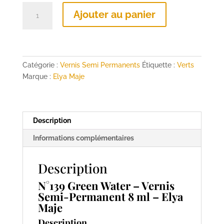
quantité
Ajouter au panier
de
N°139
Green
Water
–
Catégorie :
Vernis Semi Permanents
Étiquette :
Verts
Vernis
Marque :
Elya Maje
Semi-
Permanent
8
Description
ml
–
Informations complémentaires
Elya
Maje
Description
N°139 Green Water – Vernis
Semi-Permanent 8 ml – Elya
Maje
Description