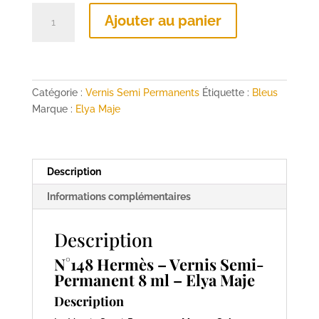
quantité
Ajouter au panier
de
N°148
Hermès
–
Vernis
Catégorie :
Vernis Semi Permanents
Étiquette :
Bleus
Semi-
Marque :
Elya Maje
Permanent
8
ml
Description
–
Elya
Informations complémentaires
Maje
Description
N°148 Hermès – Vernis Semi-
Permanent 8 ml – Elya Maje
Description