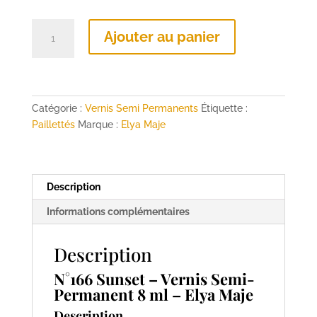
quantité
Ajouter au panier
de
N°166
Sunset
–
Vernis
Catégorie :
Vernis Semi Permanents
Étiquette :
Semi-
Paillettés
Marque :
Elya Maje
Permanent
8
ml
Description
–
Elya
Informations complémentaires
Maje
Description
N°166 Sunset – Vernis Semi-
Permanent 8 ml – Elya Maje
Description