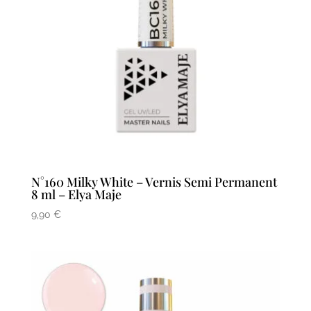
N°160 Milky White – Vernis Semi Permanent
8 ml – Elya Maje
9,90
€