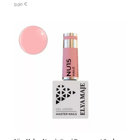
9,90
€