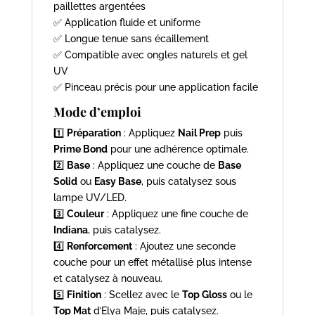
paillettes argentées
✅ Application fluide et uniforme
✅ Longue tenue sans écaillement
✅ Compatible avec ongles naturels et gel
UV
✅ Pinceau précis pour une application facile
Mode d’emploi
1️⃣
Préparation
: Appliquez
Nail Prep
puis
Prime Bond
pour une adhérence optimale.
2️⃣
Base
: Appliquez une couche de
Base
Solid
ou
Easy Base
, puis catalysez sous
lampe UV/LED.
3️⃣
Couleur
: Appliquez une fine couche de
Indiana
, puis catalysez.
4️⃣
Renforcement
: Ajoutez une seconde
couche pour un effet métallisé plus intense
et catalysez à nouveau.
5️⃣
Finition
: Scellez avec le
Top Gloss
ou le
Top Mat
d’Elya Maje, puis catalysez.