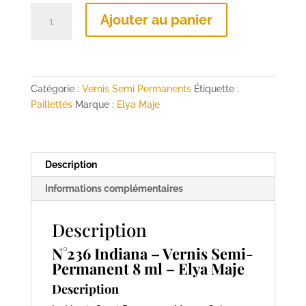
quantité
Ajouter au panier
de
N°236
Indiana
–
Vernis
Catégorie :
Vernis Semi Permanents
Étiquette :
Semi-
Paillettés
Marque :
Elya Maje
Permanent
8
ml
Description
–
Elya
Informations complémentaires
Maje
Description
N°236 Indiana – Vernis Semi-
Permanent 8 ml – Elya Maje
Description