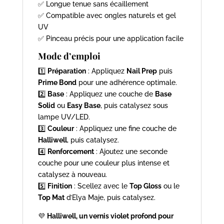
✅ Longue tenue sans écaillement
✅ Compatible avec ongles naturels et gel
UV
✅ Pinceau précis pour une application facile
Mode d’emploi
1️⃣
Préparation
: Appliquez
Nail Prep
puis
Prime Bond
pour une adhérence optimale.
2️⃣
Base
: Appliquez une couche de
Base
Solid
ou
Easy Base
, puis catalysez sous
lampe UV/LED.
3️⃣
Couleur
: Appliquez une fine couche de
Halliwell
, puis catalysez.
4️⃣
Renforcement
: Ajoutez une seconde
couche pour une couleur plus intense et
catalysez à nouveau.
5️⃣
Finition
: Scellez avec le
Top Gloss
ou le
Top Mat
d’Elya Maje, puis catalysez.
💜
Halliwell, un vernis violet profond pour