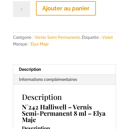
quantité
Ajouter au panier
de
N°242
Halliwell
–
Vernis
Catégorie :
Vernis Semi Permanents
Étiquette :
Violet
Semi-
Marque :
Elya Maje
Permanent
8
ml
Description
–
Elya
Informations complémentaires
Maje
Description
N°242 Halliwell – Vernis
Semi-Permanent 8 ml – Elya
Maje
Description