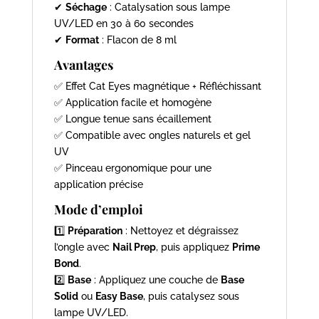
✔
Séchage
: Catalysation sous lampe
UV/LED en 30 à 60 secondes
✔
Format
: Flacon de 8 ml
Avantages
✅ Effet Cat Eyes magnétique + Réfléchissant
✅ Application facile et homogène
✅ Longue tenue sans écaillement
✅ Compatible avec ongles naturels et gel
UV
✅ Pinceau ergonomique pour une
application précise
Mode d’emploi
1️⃣
Préparation
: Nettoyez et dégraissez
l’ongle avec
Nail Prep
, puis appliquez
Prime
Bond
.
2️⃣
Base
: Appliquez une couche de
Base
Solid
ou
Easy Base
, puis catalysez sous
lampe UV/LED.