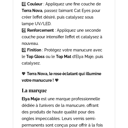
3️⃣
Couleur
: Appliquez une fine couche de
Terra Nova
, passez l’aimant Cat Eyes pour
créer l’effet désiré, puis catalysez sous
lampe UV/LED.
4️⃣
Renforcement
: Appliquez une seconde
couche pour intensifier l’effet et catalysez à
nouveau.
5️⃣
Finition
: Protégez votre manucure avec
le
Top Gloss
ou le
Top Mat
d’Elya Maje, puis
catalysez.
💖
Terra Nova, le rose éclatant qui illumine
votre manucure !
💖
La marque
Elya Maje
est une marque professionnelle
dédiée à l’univers de la manucure, offrant
des produits de haute qualité pour des
ongles impeccables. Leurs vernis semi-
permanents sont conçus pour offrir à la fois