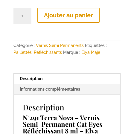
quantité
Ajouter au panier
de
N°291
Terra
Nova
–
Catégorie :
Vernis Semi Permanents
Étiquettes :
Vernis
Paillettés
,
Réfléchissants
Marque :
Elya Maje
Semi-
Permanent
Cat
Description
Eyes
Réfléchissant
Informations complémentaires
8
ml
Description
–
Elya
N°291 Terra Nova – Vernis
Maje
Semi-Permanent Cat Eyes
Réfléchissant 8 ml – Elya