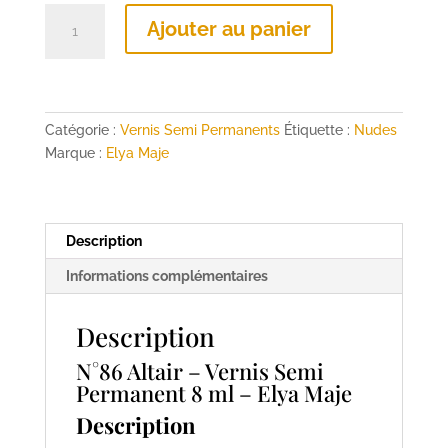
quantité
Ajouter au panier
de
N°86
Altair
–
Vernis
Catégorie :
Vernis Semi Permanents
Étiquette :
Nudes
Semi
Marque :
Elya Maje
Permanent
8
ml
Description
–
Elya
Informations complémentaires
Maje
Description
N°86 Altair – Vernis Semi
Permanent 8 ml – Elya Maje
Description