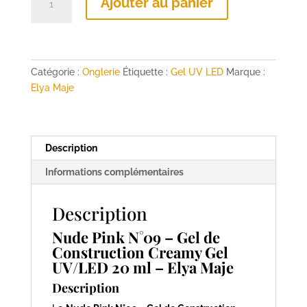
Ajouter au panier
de
N°09
Nude
Pink
Creamy
Catégorie :
Onglerie
Étiquette :
Gel UV LED
Marque :
Gel
Elya Maje
UV/LED
20
ml
Description
–
Elya
Informations complémentaires
Maje
Description
Nude Pink N°09 – Gel de
Construction Creamy Gel
UV/LED 20 ml – Elya Maje
Description