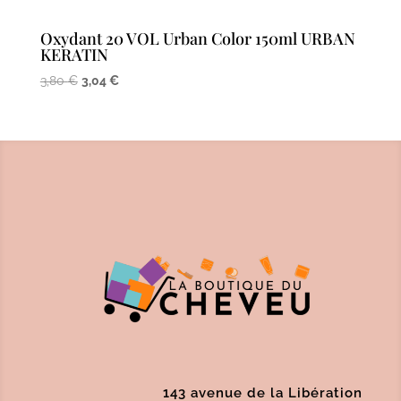
Oxydant 20 VOL Urban Color 150ml URBAN
KERATIN
Le
Le
3,80
€
3,04
€
prix
prix
initial
actuel
était :
est :
3,80 €.
3,04 €.
143 avenue de la Libération