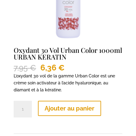
Oxydant 30 Vol Urban Color 1000ml
URBAN KERATIN
Le
Le
7,95
€
6,36
€
prix
prix
L’oxydant 30 vol de la gamme Urban Color est une
initial
actuel
crème soin activateur à l’acide hyaluronique, au
était :
est :
diamant et à la kératine.
7,95 €.
6,36 €.
quantité
Ajouter au panier
de
Oxydant
30
Vol