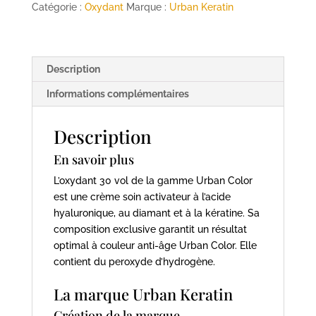
Urban
Catégorie :
Oxydant
Marque :
Urban Keratin
Color
1000ml
URBAN
Description
KERATIN
Informations complémentaires
Description
En savoir plus
L’oxydant 30 vol de la gamme Urban Color
est une crème soin activateur à l’acide
hyaluronique, au diamant et à la kératine. Sa
composition exclusive garantit un résultat
optimal à couleur anti-âge Urban Color. Elle
contient du peroxyde d’hydrogène.
La marque Urban Keratin
Création de la marque