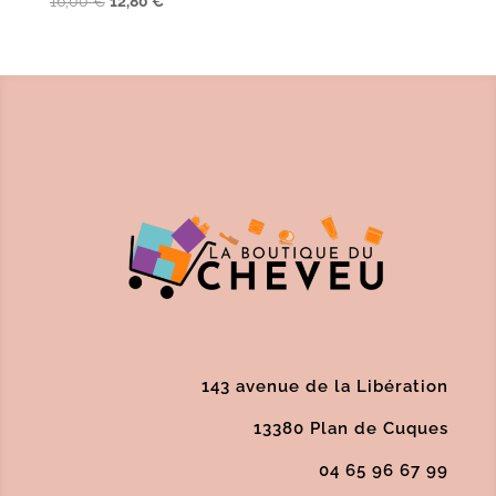
16,00
€
12,80
€
prix
prix
initial
actuel
était :
est :
16,00 €.
12,80 €.
143 avenue de la Libération
13380 Plan de Cuques
04 65 96 67 99