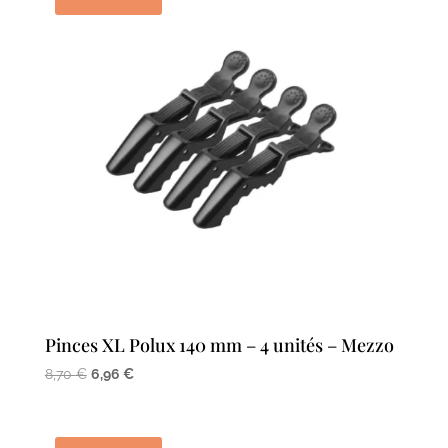
Pinces XL Polux 140 mm – 4 unités – Mezzo
Le
Le
8,70
€
6,96
€
prix
prix
initial
actuel
était :
est :