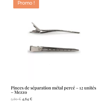
Promo !
8,70 €.
6,96 €.
Pinces de séparation métal percé – 12 unités
– Mezzo
Le
Le
5,80
€
4,64
€
prix
prix