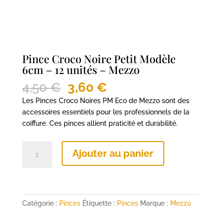
Pince Croco Noire Petit Modèle
6cm – 12 unités – Mezzo
Le
Le
4,50
€
3,60
€
prix
prix
Les Pinces Croco Noires PM Eco de Mezzo sont des
initial
actuel
accessoires essentiels pour les professionnels de la
était :
est :
coiffure. Ces pinces allient praticité et durabilité.
4,50 €.
3,60 €.
quantité
Ajouter au panier
de
Pince
Croco
Noire
Petit
Catégorie :
Pinces
Étiquette :
Pinces
Marque :
Mezzo
Modèle