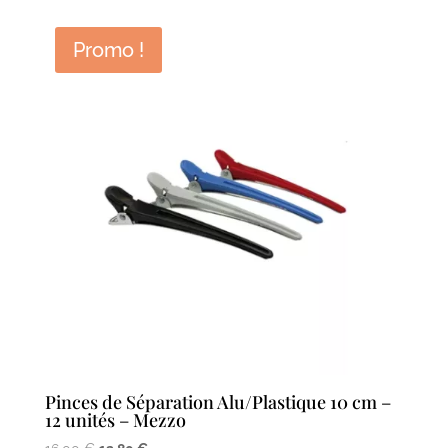
initial
actuel
était :
est :
Promo !
5,80 €.
4,64 €.
Pinces de Séparation Alu/Plastique 10 cm –
12 unités – Mezzo
Le
Le