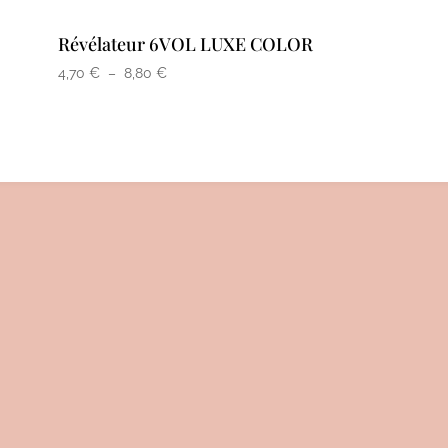
Révélateur 6VOL LUXE COLOR
Plage
4,70
€
–
8,80
€
de
prix :
4,70 €
à
8,80 €