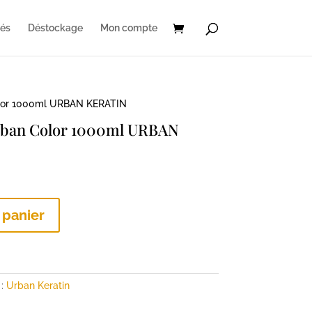
és
Déstockage
Mon compte
olor 1000ml URBAN KERATIN
rban Color 1000ml URBAN
x
tuel
 panier
 :
36 €.
 :
Urban Keratin