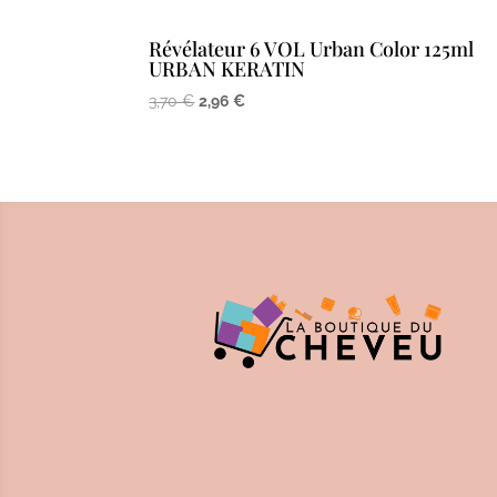
Révélateur 6 VOL Urban Color 125ml
URBAN KERATIN
Le
Le
3,70
€
2,96
€
prix
prix
initial
actuel
était :
est :
3,70 €.
2,96 €.