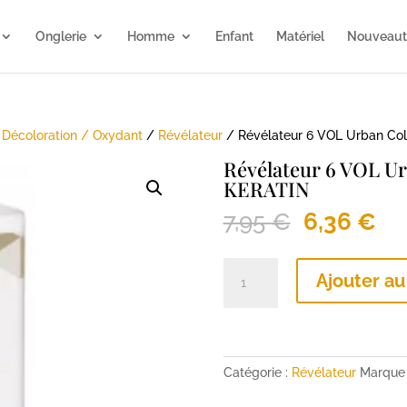
Onglerie
Homme
Enfant
Matériel
Nouveaut
/
Décoloration / Oxydant
/
Révélateur
/ Révélateur 6 VOL Urban C
Révélateur 6 VOL U
KERATIN
Le
Le
7,95
€
6,36
€
prix
pri
initial
ac
quantité
était :
Ajouter au
est
de
7,95 €.
6,
Révélateur
6
VOL
Urban
Catégorie :
Révélateur
Marque
Color