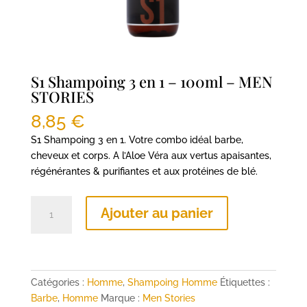
S1 Shampoing 3 en 1 – 100ml – MEN
STORIES
8,85
€
S1 Shampoing 3 en 1. Votre combo idéal barbe,
cheveux et corps. A l’Aloe Véra aux vertus apaisantes,
régénérantes & purifiantes et aux protéines de blé.
quantité
Ajouter au panier
de
S1
Shampoing
3
en
Catégories :
Homme
,
Shampoing Homme
Étiquettes :
1
Barbe
,
Homme
Marque :
Men Stories