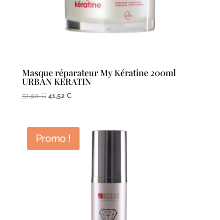
Masque réparateur My Kératine 200ml
URBAN KERATIN
Le
Le
51,90
€
41,52
€
prix
prix
initial
actuel
était :
est :
Promo !
51,90 €.
41,52 €.