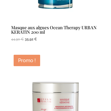
Masque aux algues Ocean Therapy URBAN
KERATIN 200 ml
Le
Le
44,90
€
35,92
€
prix
prix
initial
actuel
était :
est :
Promo !
44,90 €.
35,92 €.