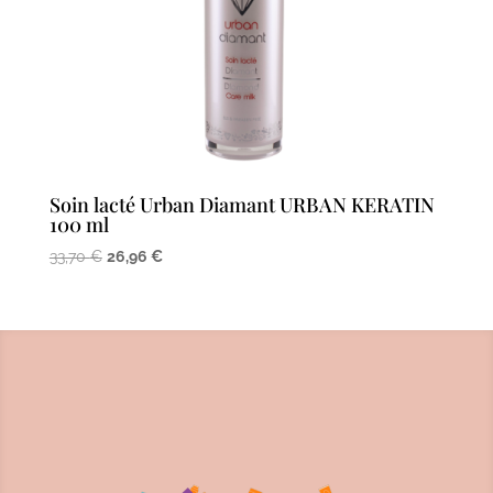
Soin lacté Urban Diamant URBAN KERATIN
100 ml
Le
Le
33,70
€
26,96
€
prix
prix
initial
actuel
était :
est :
33,70 €.
26,96 €.