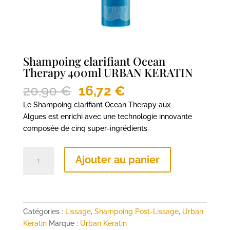
Shampoing clarifiant Ocean
Therapy 400ml URBAN KERATIN
Le
Le
20,90
€
16,72
€
prix
prix
Le Shampoing clarifiant Ocean Therapy aux
initial
actuel
Algues est enrichi avec une technologie innovante
était :
est :
composée de cinq super-ingrédients.
20,90 €.
16,72 €.
quantité
Ajouter au panier
de
Shampoing
clarifiant
Ocean
Therapy
Catégories :
Lissage
,
Shampoing Post-Lissage
,
Urban
400ml
Keratin
Marque :
Urban Keratin