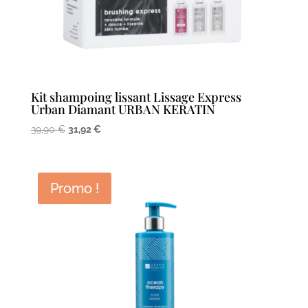
Kit shampoing lissant Lissage Express
Urban Diamant URBAN KERATIN
Le
Le
39,90
€
31,92
€
prix
prix
initial
actuel
était :
est :
Promo !
39,90 €.
31,92 €.