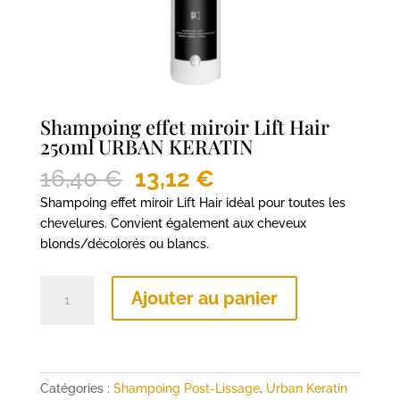
Shampoing effet miroir Lift Hair
250ml URBAN KERATIN
Le
Le
16,40
€
13,12
€
prix
prix
Shampoing effet miroir Lift Hair idéal pour toutes les
initial
actuel
chevelures. Convient également aux cheveux
était :
est :
blonds/décolorés ou blancs.
16,40 €.
13,12 €.
quantité
Ajouter au panier
de
Shampoing
effet
miroir
Lift
Catégories :
Shampoing Post-Lissage
,
Urban Keratin