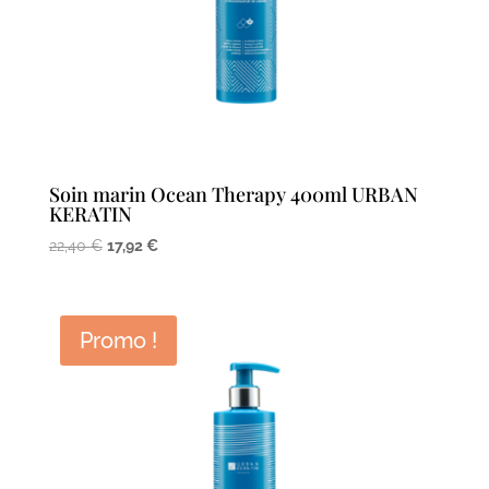
Soin marin Ocean Therapy 400ml URBAN
KERATIN
Le
Le
22,40
€
17,92
€
prix
prix
initial
actuel
était :
est :
Promo !
22,40 €.
17,92 €.