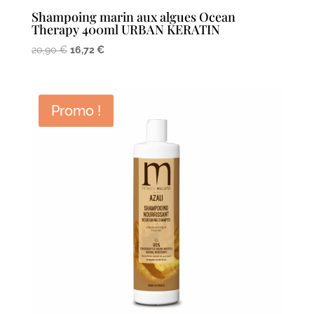
Shampoing marin aux algues Ocean
Therapy 400ml URBAN KERATIN
Le
Le
20,90
€
16,72
€
prix
prix
initial
actuel
était :
est :
Promo !
20,90 €.
16,72 €.