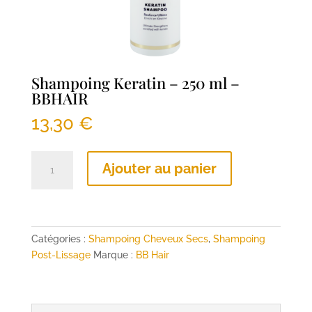
Shampoing Keratin – 250 ml –
BBHAIR
13,30
€
quantité
Ajouter au panier
de
Shampoing
Keratin
-
250
Catégories :
Shampoing Cheveux Secs
,
Shampoing
ml
Post-Lissage
Marque :
BB Hair
-
BBHAIR