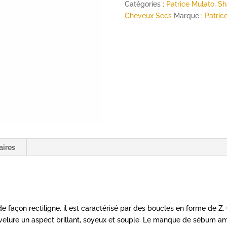
Crépus
Catégories :
Patrice Mulato
,
Sh
-
Cheveux Secs
Marque :
Patric
500ml
-
MULATO
aires
e façon rectiligne, il est caractérisé par des boucles en forme de Z.
lure un aspect brillant, soyeux et souple. Le manque de sébum amoin