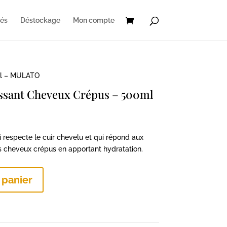
és
Déstockage
Mon compte
ml – MULATO
sant Cheveux Crépus – 500ml
Le
prix
respecte le cuir chevelu et qui répond aux
actuel
s cheveux crépus en apportant hydratation.
est :
27,12 €.
 panier