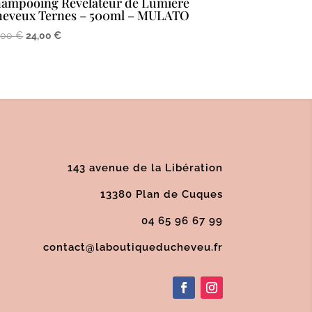
ampooing Révélateur de Lumière
heveux Ternes – 500ml – MULATO
Le
Le
,00
€
24,00
€
prix
prix
initial
actuel
était :
est :
30,00 €.
24,00 €.
143 avenue de la Libération
13380 Plan de Cuques
04 65 96 67 99
contact@laboutiqueducheveu.fr