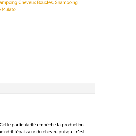
ampoing Cheveux Bouclés
,
Shampoing
e Mulato
 Cette particularité empêche la production
drit l’épaisseur du cheveu puisqu’il n’est