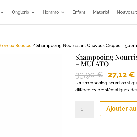
Onglerie
Homme
Enfant
Matériel
Nouveaut
heveux Bouclés
/ Shampooing Nourrissant Cheveux Crépus – 500
Shampooing Nourris
– MULATO
Le
33,90
€
27,12
€
prix
Un shampooing nourrissant qui 
initial
différentes problématiques de
était :
33,90 €.
quantité
Ajouter au
de
Shampooing
Nourrissant
Cheveux