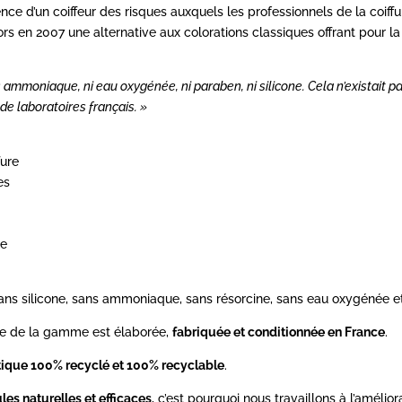
ience d’un coiffeur des risques auxquels les professionnels de la coif
s en 2007 une alternative aux colorations classiques offrant pour la
 ammoniaque, ni eau oxygénée, ni paraben, ni silicone. Cela n’existait pa
de laboratoires français. »
fure
es
re
sans silicone, sans ammoniaque, sans résorcine, sans eau oxygénée e
ble de la gamme est élaborée,
fabriquée et conditionnée en France
.
tique 100% recyclé et 100% recyclable
.
les naturelles et efficaces
, c’est pourquoi nous travaillons à l’amélio