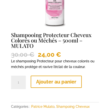
Shampooing Protecteur Cheveux
Colorés ou Méchés – 500ml –
MULATO
Le
Le
30,00
€
24,00
€
prix
prix
Le shampooing Protecteur pour cheveux colorés ou
initial
actuel
méchés protège et ravive l’éclat de la couleur.
était :
est :
30,00 €.
24,00 €.
quantité
Ajouter au panier
de
Shampooing
Protecteur
Cheveux
Colorés
Catégories :
Patrice Mulato
,
Shampoing Cheveux