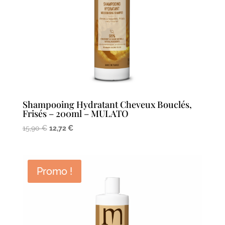
Shampooing Hydratant Cheveux Bouclés,
Frisés – 200ml – MULATO
Le
Le
15,90
€
12,72
€
prix
prix
initial
actuel
était :
est :
Promo !
15,90 €.
12,72 €.