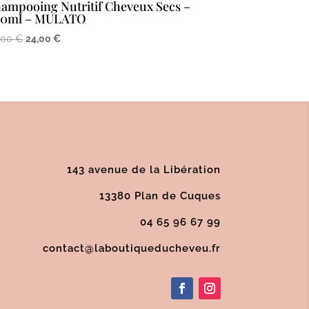
ampooing Nutritif Cheveux Secs –
00ml – MULATO
Le
Le
,00
€
24,00
€
prix
prix
initial
actuel
était :
est :
30,00 €.
24,00 €.
143 avenue de la Libération
13380 Plan de Cuques
04 65 96 67 99
contact@laboutiqueducheveu.fr