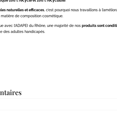
tique 100% recyclé et 100% recyclable
.
les naturelles et efficaces
, c’est pourquoi nous travaillons à l’amélio
n matière de composition cosmétique.
ique avec l’ADAPEI du Rhône, une majorité de nos
produits sont condi
lle des adultes handicapés.
ntaires