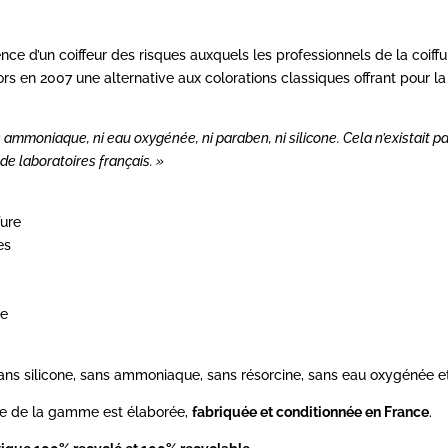
ience d’un coiffeur des risques auxquels les professionnels de la coif
s en 2007 une alternative aux colorations classiques offrant pour la
 ammoniaque, ni eau oxygénée, ni paraben, ni silicone. Cela n’existait pa
de laboratoires français. »
fure
es
re
sans silicone, sans ammoniaque, sans résorcine, sans eau oxygénée e
ble de la gamme est élaborée,
fabriquée et conditionnée en France
.