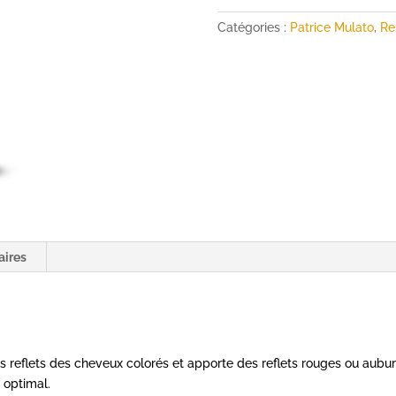
Rouge
de
Catégories :
Patrice Mulato
,
Re
Venise
-
200ml
-
MULATO
aires
s reflets des cheveux colorés et apporte des reflets rouges ou aubur
 optimal.