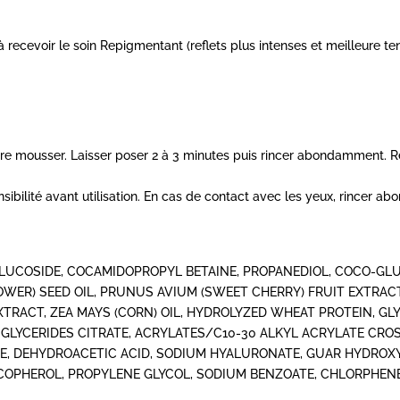
recevoir le soin Repigmentant (reflets plus intenses et meilleure te
re mousser. Laisser poser 2 à 3 minutes puis rincer abondamment. R
nsibilité avant utilisation. En cas de contact avec les yeux, rincer a
LUCOSIDE, COCAMIDOPROPYL BETAINE, PROPANEDIOL, COCO-GLU
WER) SEED OIL, PRUNUS AVIUM (SWEET CHERRY) FRUIT EXTRAC
XTRACT, ZEA MAYS (CORN) OIL, HYDROLYZED WHEAT PROTEIN, GLY
 GLYCERIDES CITRATE, ACRYLATES/C10-30 ALKYL ACRYLATE CR
E, DEHYDROACETIC ACID, SODIUM HYALURONATE, GUAR HYDROX
COPHEROL, PROPYLENE GLYCOL, SODIUM BENZOATE, CHLORPHENE