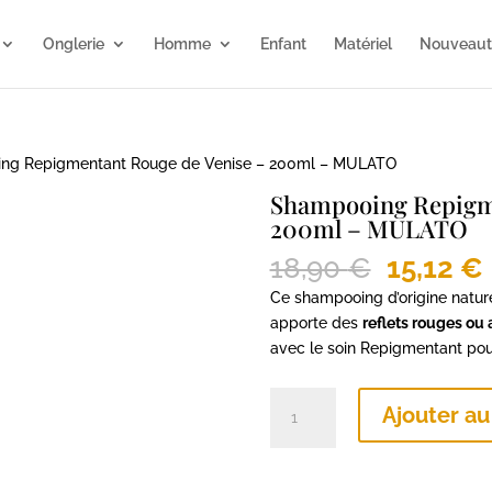
Onglerie
Homme
Enfant
Matériel
Nouveaut
ng Repigmentant Rouge de Venise – 200ml – MULATO
Shampooing Repigme
200ml – MULATO
Le
18,90
€
15,12
€
prix
Ce shampooing d’origine nature
initial
apporte des
reflets rouges ou
était :
avec le soin Repigmentant pour
18,90 €.
quantité
Ajouter au
de
Shampooing
Repigmentant