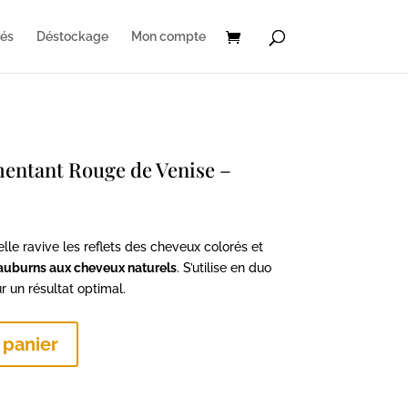
és
Déstockage
Mon compte
ntant Rouge de Venise –
Le
prix
lle ravive les reflets des cheveux colorés et
actuel
 auburns aux cheveux naturels
. S’utilise en duo
est :
 un résultat optimal.
15,12 €.
 panier