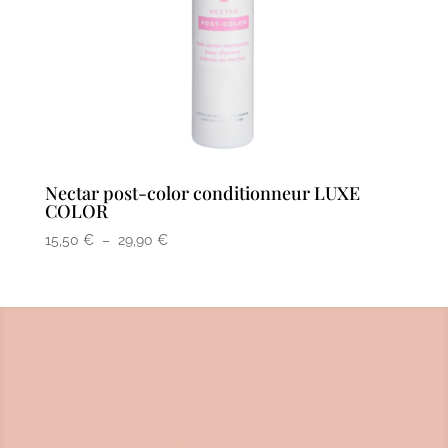
Nectar post-color conditionneur LUXE
COLOR
Plage
15,50
€
–
29,90
€
de
prix :
15,50 €
à
29,90 €