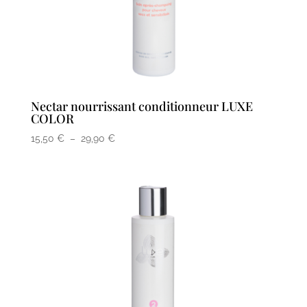
Nectar nourrissant conditionneur LUXE
COLOR
Plage
15,50
€
–
29,90
€
de
prix :
15,50 €
à
29,90 €