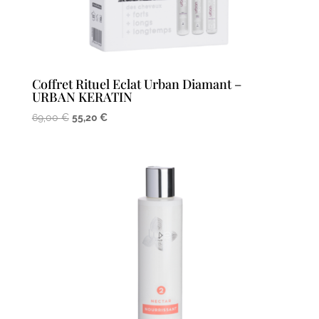
Coffret Rituel Eclat Urban Diamant –
URBAN KERATIN
Le
Le
69,00
€
55,20
€
prix
prix
initial
actuel
était :
est :
69,00 €.
55,20 €.