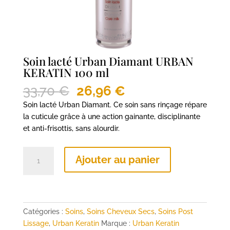
Soin lacté Urban Diamant URBAN
KERATIN 100 ml
Le
Le
33,70
€
26,96
€
prix
prix
Soin lacté Urban Diamant. Ce soin sans rinçage répare
initial
actuel
la cuticule grâce à une action gainante, disciplinante
était :
est :
et anti-frisottis, sans alourdir.
33,70 €.
26,96 €.
quantité
Ajouter au panier
de
Soin
lacté
Urban
Diamant
Catégories :
Soins
,
Soins Cheveux Secs
,
Soins Post
URBAN
Lissage
,
Urban Keratin
Marque :
Urban Keratin