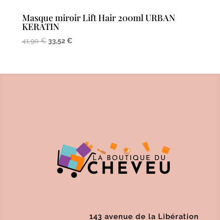
Masque miroir Lift Hair 200ml URBAN
KERATIN
Le
Le
41,90
€
33,52
€
prix
prix
initial
actuel
était :
est :
41,90 €.
33,52 €.
143 avenue de la Libération