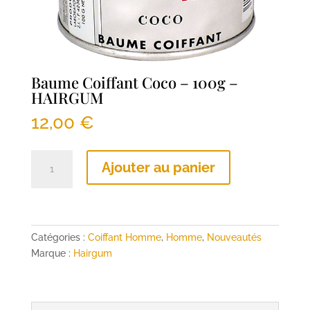
Baume Coiffant Coco – 100g –
HAIRGUM
12,00
€
quantité
Ajouter au panier
de
Baume
Coiffant
Coco
-
Catégories :
Coiffant Homme
,
Homme
,
Nouveautés
100g
Marque :
Hairgum
-
HAIRGUM