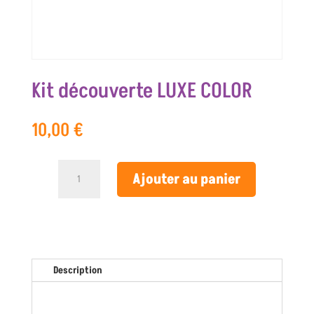
Kit découverte LUXE COLOR
10,00
€
quantité
Ajouter au panier
de
Kit
découverte
LUXE
COLOR
Description