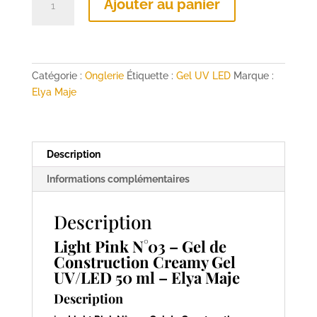
Ajouter au panier
de
N°03
Light
Pink
Creamy
Catégorie :
Onglerie
Étiquette :
Gel UV LED
Marque :
Gel
Elya Maje
UV/LED
50
ml
Description
–
Elya
Informations complémentaires
Maje
Description
Light Pink N°03 – Gel de
Construction Creamy Gel
UV/LED 50 ml – Elya Maje
Description